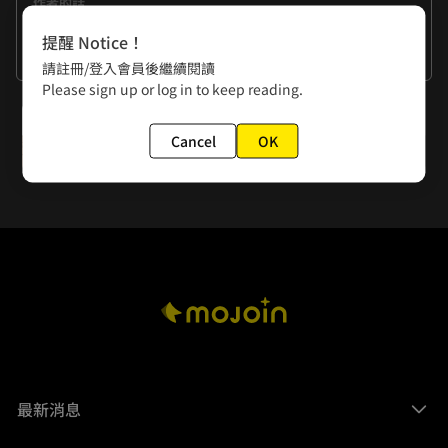
作者的話
我家的狗非常黏人，不論是在工作中，耍廢中，牠都要我抱著
提醒 Notice！
牠，然而牠睡相很差，很常做夢然後狂踢我，為什麼想講這個
看更多
請註冊/登入會員後繼續閱讀
呢，因為我正要打作者的話時又被牠一陣做夢狂踢⋯⋯

Please sign up or log in to keep reading.
下一話
✿如何「按讚點豆」？

點選「下方綠色豆子」為你喜歡的作品按讚支持，有幾分喜愛
Cancel
OK
第46-48回
就點選幾次豆子吧✧｡٩(ˊᗜˋ)و✧*｡
最新消息