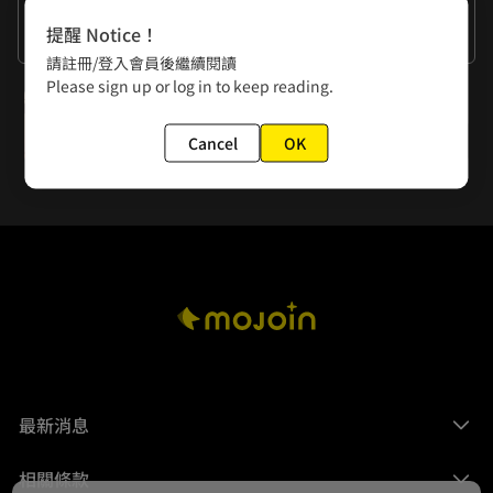
作者的話
提醒 Notice！
看了一部叫『警察小姐』的舞台劇！非常喜歡
請註冊/登入會員後繼續閱讀
Please sign up or log in to keep reading.
下一話
第43-45回
Cancel
OK
最新消息
相關條款