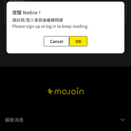
作者的話
改編自Podcast 偷聽史多利EP.16的故事，使用了以前的畫過
提醒 Notice！
的鬼故事"床前故事"的角色的外型來當這次的主角，覺得我真
看更多
請註冊/登入會員後繼續閱讀
是太聰明了。
Please sign up or log in to keep reading.
下一話
Cancel
OK
第十一幕 送行中，生人勿近(下)
最新消息