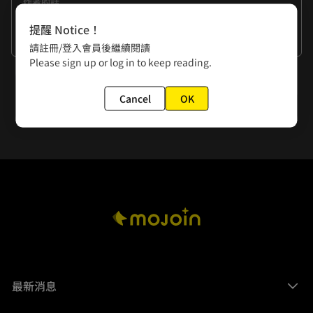
作者的話
改編自Podcast 偷聽史多利EP. 11的故事，這是一個單方面愛
提醒 Notice！
與殺的故事，在網路上有諸多版本，算是很有名的鬼故事，改
看更多
請註冊/登入會員後繼續閱讀
編時發現這是一個"聽"起來很恐怖的故事，但要畫起來恐怖卻
Please sign up or log in to keep reading.
很有挑戰性呢...。
下一話
Cancel
OK
第九幕 招不到、找不到(下)
最新消息