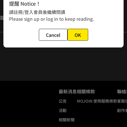
提醒 Notice！
請註冊/登入會員後繼續閱讀
籌備到完結的小夥伴們

Please sign up or log in to keep reading.
Cancel
OK
迎有興趣的大家來社群上跟我聊聊！

最新消息
相關條款
聯絡
公告
MOJOIN
使用服務條款
客服
活動
創作
相關新聞