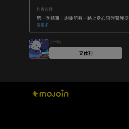
作者的話
第一季結束！謝謝所有一路上身心陪伴著我從
以及願意看到這邊的你 : )

看更多
下一次的三重見 //

上一話
(後記部分會晚幾天公布在自己的社群上，歡
噗浪：shinki1129

又休刊
IG：8notee