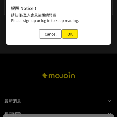
作者的話
提醒 Notice！
這裡是哪裡？我是誰？？
請註冊/登入會員後繼續閱讀
Please sign up or log in to keep reading.
下一話
Ep.6 轉生
Cancel
OK
最新消息
相關條款