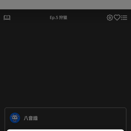
Ep.5 狩獵
八音諧