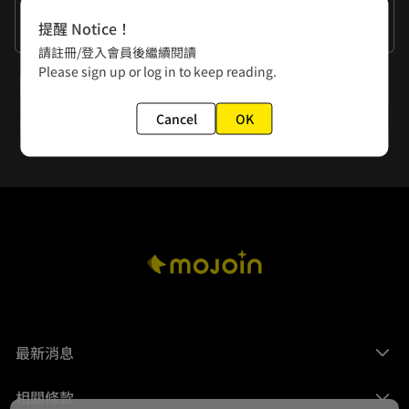
作者的話
提醒 Notice！
謝謝各位的觀看。
請註冊/登入會員後繼續閱讀
Please sign up or log in to keep reading.
下一話
第30話 暴風雨前的寧靜
Cancel
OK
最新消息
相關條款