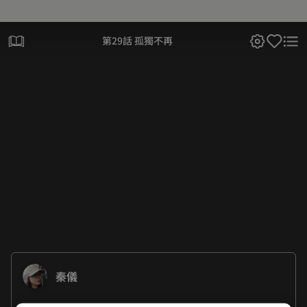
第29話 孤獨不再
秦儀