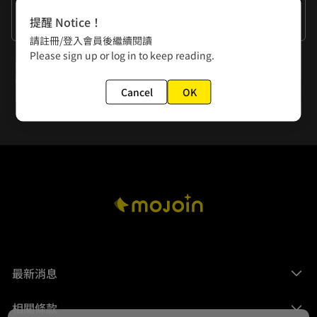
作者的話
提醒 Notice！
謝謝各位的觀看。
請註冊/登入會員後繼續閱讀
Please sign up or log in to keep reading.
下一話
第21話 身份危機
Cancel
OK
最新消息
相關條款