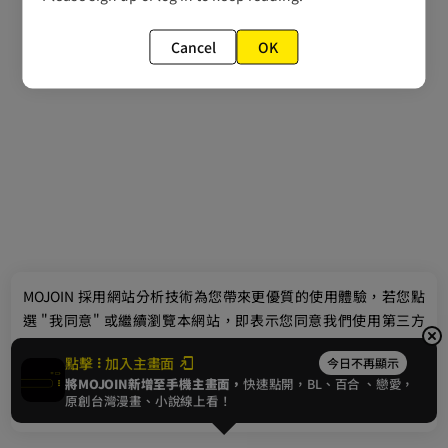
Cancel
OK
最新消息
相關條款
聯絡我們
© 2024 gamania Digital Entertainment Co., Ltd.
MOJOIN
採用網站分析技術為您帶來更優質的使用體驗，若您點
選 "我同意" 或繼續瀏覽本網站，即表示您同意我們使用第三方
Cookie，欲瞭解更多資訊請見
隱私權政策
。
點擊
加入主畫面
今日不再顯示
將MOJOIN新增至手機主畫面，
快速點開，BL、
百合
、戀愛，
我同意
原創台灣漫畫、小說線上看！