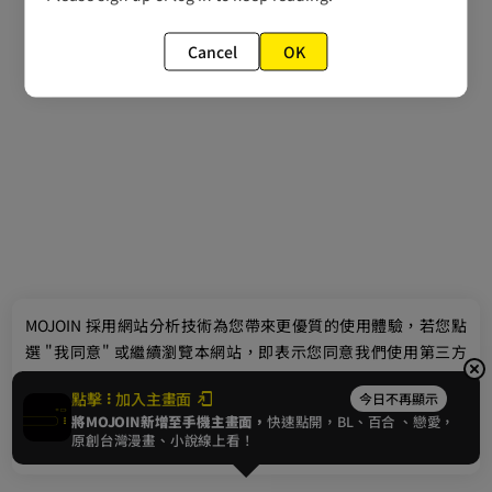
Cancel
OK
最新消息
相關條款
聯絡我們
© 2024 gamania Digital Entertainment Co., Ltd.
MOJOIN
採用網站分析技術為您帶來更優質的使用體驗，若您點
選 "我同意" 或繼續瀏覽本網站，即表示您同意我們使用第三方
Cookie，欲瞭解更多資訊請見
隱私權政策
。
點擊
加入主畫面
今日不再顯示
將MOJOIN新增至手機主畫面，
快速點開，BL、
百合
、戀愛，
我同意
原創台灣漫畫、小說線上看！