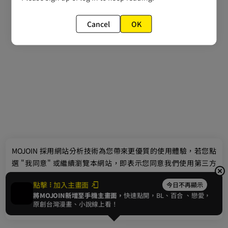
Cancel
OK
最新消息
相關條款
聯絡我們
© 2024 gamania Digital Entertainment Co., Ltd.
MOJOIN
採用網站分析技術為您帶來更優質的使用體驗，若您點
選 "我同意" 或繼續瀏覽本網站，即表示您同意我們使用第三方
Cookie，欲瞭解更多資訊請見
隱私權政策
。
點擊
加入主畫面
今日不再顯示
將MOJOIN新增至手機主畫面，
快速點開，BL、
百合
、戀愛，
我同意
原創台灣漫畫、小說線上看！