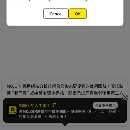
Cancel
OK
最新消息
相關條款
聯絡我們
© 2024 gamania Digital Entertainment Co., Ltd.
MOJOIN
採用網站分析技術為您帶來更優質的使用體驗，若您點
選 "我同意" 或繼續瀏覽本網站，即表示您同意我們使用第三方
Cookie，欲瞭解更多資訊請見
隱私權政策
。
點擊
加入主畫面
今日不再顯示
將MOJOIN新增至手機主畫面，
快速點開，BL、
百合
、戀愛，
我同意
原創台灣漫畫、小說線上看！