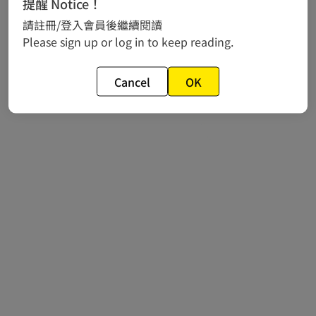
提醒 Notice！
相關新聞
請註冊/登入會員後繼續閱讀
作品推薦
Please sign up or log in to keep reading.
常見問題
Cancel
OK
© 2024 gamania Digital Entertainment Co., Ltd.