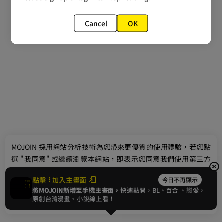
Cancel
OK
最新消息
相關條款
聯絡我們
© 2024 gamania Digital Entertainment Co., Ltd.
MOJOIN
採用網站分析技術為您帶來更優質的使用體驗，若您點
選 "我同意" 或繼續瀏覽本網站，即表示您同意我們使用第三方
Cookie，欲瞭解更多資訊請見
隱私權政策
。
點擊
加入主畫面
今日不再顯示
將MOJOIN新增至手機主畫面，
快速點開，BL、
百合
、戀愛，
我同意
原創台灣漫畫、小說線上看！