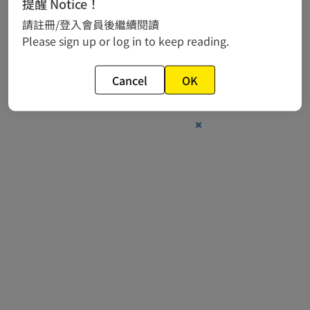
提醒 Notice！
相關新聞
請註冊/登入會員後繼續閱讀
作品推薦
Please sign up or log in to keep reading.
常見問題
Cancel
OK
© 2024 gamania Digital Entertainment Co., Ltd.