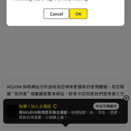
Cancel
OK
最新消息
相關條款
聯絡我們
© 2024 gamania Digital Entertainment Co., Ltd.
MOJOIN
採用網站分析技術為您帶來更優質的使用體驗，若您點
選 "我同意" 或繼續瀏覽本網站，即表示您同意我們使用第三方
Cookie，欲瞭解更多資訊請見
隱私權政策
。
點擊
加入主畫面
今日不再顯示
將MOJOIN新增至手機主畫面，
快速點開，BL、
百合
、戀愛，
我同意
原創台灣漫畫、小說線上看！