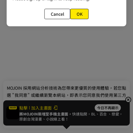
Cancel
OK
最新消息
相關條款
聯絡我們
© 2024 gamania Digital Entertainment Co., Ltd.
MOJOIN
採用網站分析技術為您帶來更優質的使用體驗，若您點
選 "我同意" 或繼續瀏覽本網站，即表示您同意我們使用第三方
Cookie，欲瞭解更多資訊請見
隱私權政策
。
點擊
加入主畫面
今日不再顯示
將MOJOIN新增至手機主畫面，
快速點開，BL、
百合
、戀愛，
我同意
原創台灣漫畫、小說線上看！