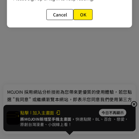
Cancel
OK
最新消息
相關條款
聯絡我們
© 2024 gamania Digital Entertainment Co., Ltd.
MOJOIN
採用網站分析技術為您帶來更優質的使用體驗，若您點
選 "我同意" 或繼續瀏覽本網站，即表示您同意我們使用第三方
Cookie，欲瞭解更多資訊請見
隱私權政策
。
點擊
加入主畫面
今日不再顯示
將MOJOIN新增至手機主畫面，
快速點開，BL、
百合
、戀愛，
我同意
原創台灣漫畫、小說線上看！