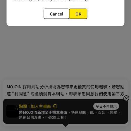
Cancel
OK
最新消息
相關條款
聯絡我們
© 2024 gamania Digital Entertainment Co., Ltd.
MOJOIN
採用網站分析技術為您帶來更優質的使用體驗，若您點
選 "我同意" 或繼續瀏覽本網站，即表示您同意我們使用第三方
Cookie，欲瞭解更多資訊請見
隱私權政策
。
點擊
加入主畫面
今日不再顯示
將MOJOIN新增至手機主畫面，
快速點開，BL、
百合
、戀愛，
我同意
原創台灣漫畫、小說線上看！