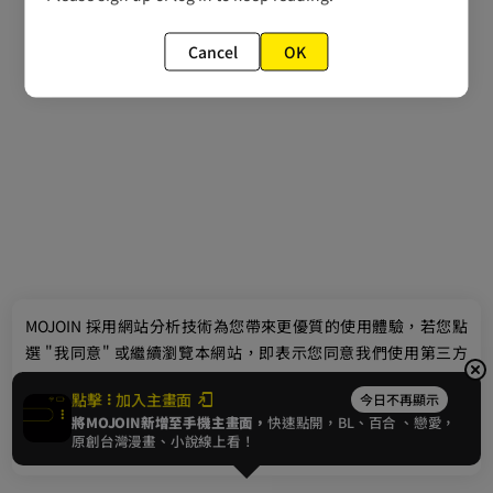
Cancel
OK
最新消息
相關條款
聯絡我們
© 2024 gamania Digital Entertainment Co., Ltd.
MOJOIN
採用網站分析技術為您帶來更優質的使用體驗，若您點
選 "我同意" 或繼續瀏覽本網站，即表示您同意我們使用第三方
Cookie，欲瞭解更多資訊請見
隱私權政策
。
點擊
加入主畫面
今日不再顯示
將MOJOIN新增至手機主畫面，
快速點開，BL、
百合
、戀愛，
我同意
原創台灣漫畫、小說線上看！