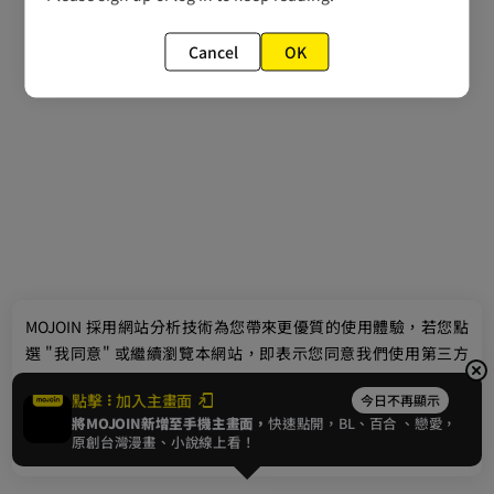
Cancel
OK
最新消息
相關條款
聯絡我們
© 2024 gamania Digital Entertainment Co., Ltd.
MOJOIN
採用網站分析技術為您帶來更優質的使用體驗，若您點
選 "我同意" 或繼續瀏覽本網站，即表示您同意我們使用第三方
Cookie，欲瞭解更多資訊請見
隱私權政策
。
點擊
加入主畫面
今日不再顯示
將MOJOIN新增至手機主畫面，
快速點開，BL、
百合
、戀愛，
我同意
原創台灣漫畫、小說線上看！