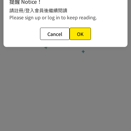
提醒 Notice！
相關新聞
請註冊/登入會員後繼續閱讀
作品推薦
Please sign up or log in to keep reading.
常見問題
Cancel
OK
© 2024 gamania Digital Entertainment Co., Ltd.