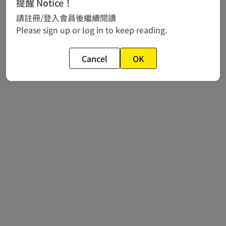
提醒 Notice！
相關新聞
請註冊/登入會員後繼續閱讀
作品推薦
Please sign up or log in to keep reading.
常見問題
Cancel
OK
© 2024 gamania Digital Entertainment Co., Ltd.