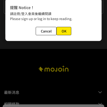
作者的話
提醒 Notice！
難道我是一隻狗也要跟你說?
請註冊/登入會員後繼續閱讀
Please sign up or log in to keep reading.
下一話
寒冬的解方
Cancel
OK
最新消息
相關條款