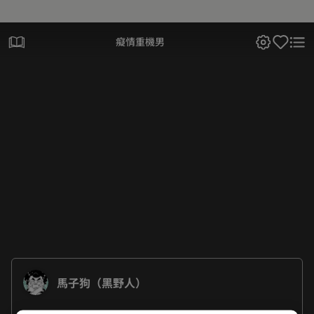
癡情重機男
馬子狗（黑野人）