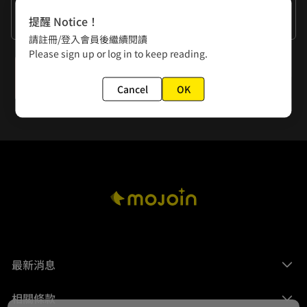
作者的話
提醒 Notice！
難道我是一隻狗也要跟你說?
請註冊/登入會員後繼續閱讀
Please sign up or log in to keep reading.
下一話
生日禮物
Cancel
OK
最新消息
相關條款