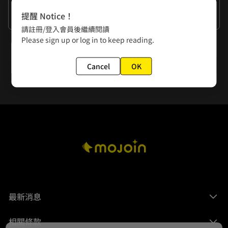
作者的話
提醒 Notice！
帥是一種氣場
請註冊/登入會員後繼續閱讀
Please sign up or log in to keep reading.
下一話
EP.10 戀愛Holography
Cancel
OK
最新消息
相關條款