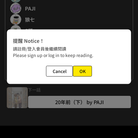
PAJI
狼七
S種
提醒 Notice！
吐崽子
請註冊/登入會員後繼續閱讀
Please sign up or log in to keep reading.
作者的話
PAJI: 好久沒有畫肌肉這麼少的小鮮肉了 一直左手抓右手 

Cancel
OK
六月初出了車禍所以短篇會分成上下集刊載 QQ
看更多
下一話
20年前（下） by PAJI