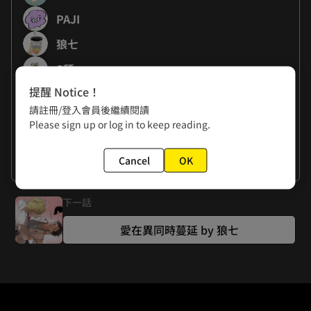
PAJI
狼七
S種
提醒 Notice！
吐崽子
請註冊/登入會員後繼續閱讀
Please sign up or log in to keep reading.
作者的話
S種: 不知道要說什麼話！決定就祝大家幸福快樂好了｡:.ﾟヽ(*
Cancel
OK
´∀`)ﾉﾟ.:｡！
看更多
下一話
愛在異同時蔓延 by 狼七