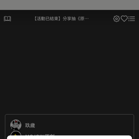
【活動已結束】分享抽《原子
少年—STAR formation》首刷
實體書！
玖歲
MOJOIN原創