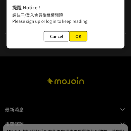
提醒 Notice！
作者的話
請註冊/登入會員後繼續閱讀
✿小編： 想要解除封印，立即點讚分享，有機會帶走限量首刷
Please sign up or log in to keep reading.
單行本，完整獨家隱藏內容(๑•̀ㅂ•́)و✧盡在其中不容錯過!
看更多
Cancel
OK
最新消息
相關條款