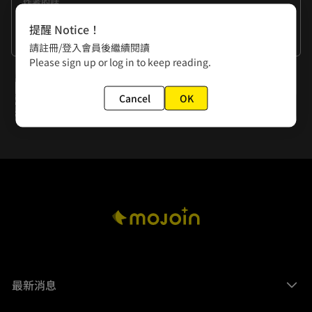
作者的話
偶爾會有跟兒子談判的時候，

提醒 Notice！
像是電視現在要換誰看之類的，

看更多
請註冊/登入會員後繼續閱讀
我每次都輸。
Please sign up or log in to keep reading.
下一話
Cancel
OK
第五十九話 「腸道」
最新消息