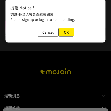
作者的話
提醒 Notice！
我家的餐桌是拿來放雜物的
請註冊/登入會員後繼續閱讀
Please sign up or log in to keep reading.
下一話
第五十五話 「沒有食慾」
Cancel
OK
最新消息
相關條款