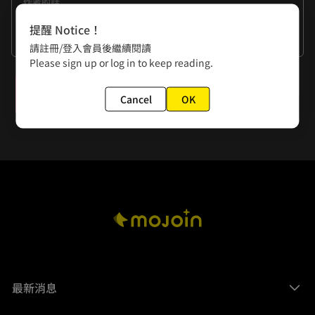
作者的話
真是可愛的女人...這種話要是從我嘴巴裡說出來，感覺整個就
提醒 Notice！
不對啊，果然還是要從帥哥的口中說出來才合理嗎??
看更多
請註冊/登入會員後繼續閱讀
Please sign up or log in to keep reading.
下一話
Cancel
OK
第四十九話 「虛張聲勢」
最新消息