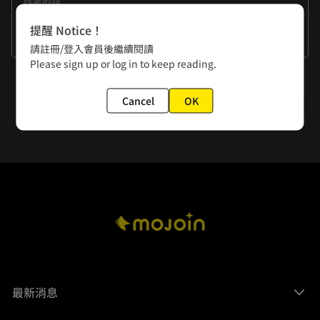
作者的話
「拒絕」這件事是需要學習的，隨著年紀越大，拒絕掉的事情
提醒 Notice！
會越來越多，但是，無法拒絕的宵夜就是無法拒絕啊。
看更多
請註冊/登入會員後繼續閱讀
Please sign up or log in to keep reading.
下一話
Cancel
OK
第六話 「我有男朋友了」
最新消息