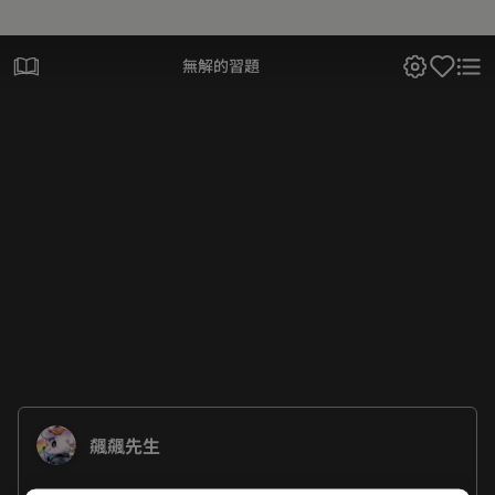
無解的習題
飆飆先生