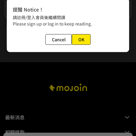
作者的話
提醒 Notice！
好好地陪伴狗勾！
請註冊/登入會員後繼續閱讀
Please sign up or log in to keep reading.
下一話
在黑洞裡的心
Cancel
OK
最新消息
相關條款