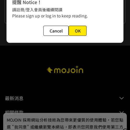
作者的話
提醒 Notice！
漫畫星邀請到柴郎的人氣老師橄欖人，來參加直球對決問答武
請註冊/登入會員後繼續閱讀
道館，回答你各種心裡想問的問題！

Please sign up or log in to keep reading.
看更多
也恭喜以下得獎者獲選★

最高人氣的七月草、霹靂卡霹靂拉拉、今天好冷、沒睡飽的卡
Cancel
OK
比獸、Pecicod、e8n910000、strawcolastar

獲得《柴郎》限量吸水杯墊！！
最新消息
相關條款
MOJOIN
採用網站分析技術為您帶來更優質的使用體驗，若您點
聯絡我們
選 "我同意" 或繼續瀏覽本網站，即表示您同意我們使用第三方