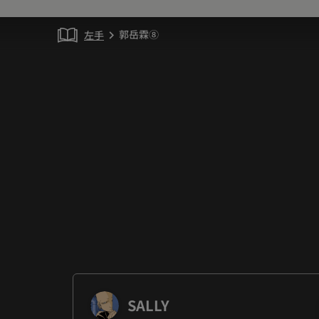
郭岳霖⑧
左手
chevron_right
SALLY