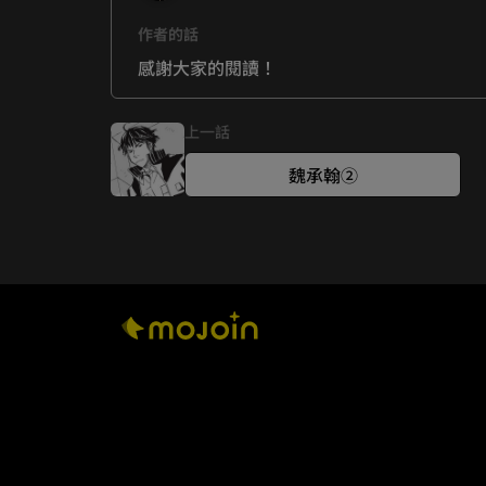
作者的話
感謝大家的閱讀！
上一話
魏承翰②