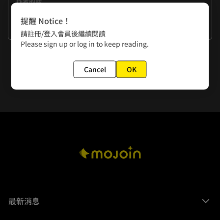
作者的話
最近摔車犁田，又掰咖裹石膏了，所以更新的時間會比較不固
提醒 Notice！
定 (雖然這回也沒多準時W)，作畫速度取決於腳腫不腫；掰咖
看更多
請註冊/登入會員後繼續閱讀
的唯一好處是能減肥，因為沒辦法自己走去尋找食物W
Please sign up or log in to keep reading.
下一話
Cancel
OK
第62話 唐朝篇·續15
最新消息