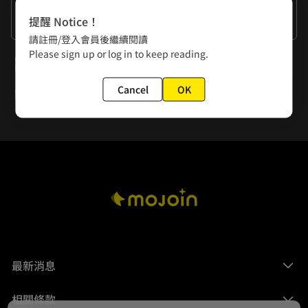
作者的話
提醒 Notice！
穿衣顯瘦，脫衣有肉
請註冊/登入會員後繼續閱讀
Please sign up or log in to keep reading.
下一話
第52話 唐朝篇·續5
Cancel
OK
最新消息
相關條款