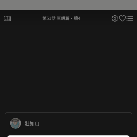
第51話 唐朝篇·續4
壯如山