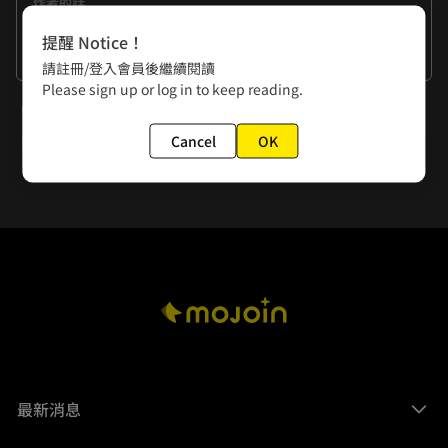
作者的話
要等我喔~

提醒 Notice！
看更多
請註冊/登入會員後繼續閱讀
▶練愛地圖特企看這裡٩(๑•̀ω•́๑)۶：
Please sign up or log in to keep reading.
https://bean.fun/wkq2H

下一話
✿如何「按讚點豆」？

Cancel
OK
第48話 唐朝篇·續1
點選「下方綠色豆子」為你喜歡的作品按讚支持，有幾分喜愛
就點選幾次豆子吧✧｡٩(ˊᗜˋ)و✧*｡
最新消息