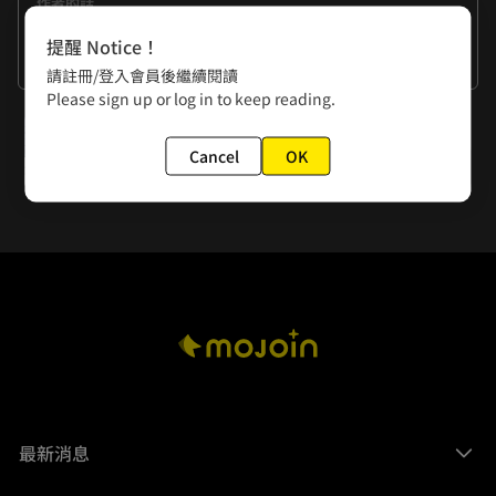
作者的話
追劇常有欲罷不能的感覺，恨不得一直看到結局，不然會等得
提醒 Notice！
很痛苦。追漫畫也是一樣吧？有人在等吧？有人嗎？人呢？
看更多
請註冊/登入會員後繼續閱讀
Please sign up or log in to keep reading.
下一話
Cancel
OK
第35話 唐朝篇 14
最新消息