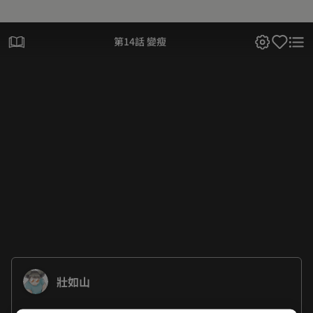
第14話 變瘦
壯如山