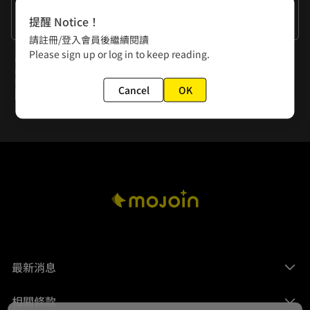
作者的話
提醒 Notice！
胖胖的就這麼可愛瘦下來還得了
請註冊/登入會員後繼續閱讀
Please sign up or log in to keep reading.
下一話
第15話 電子遊樂場
Cancel
OK
最新消息
相關條款