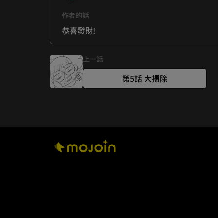
作者的話
恭喜發財!
上一話
第5話 大掃除