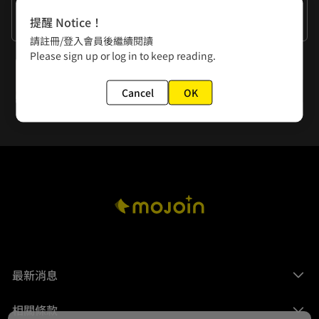
作者的話
提醒 Notice！
石總是古板傳統的純情老BOY~
請註冊/登入會員後繼續閱讀
Please sign up or log in to keep reading.
下一話
第15回 車禍1
Cancel
OK
最新消息
相關條款