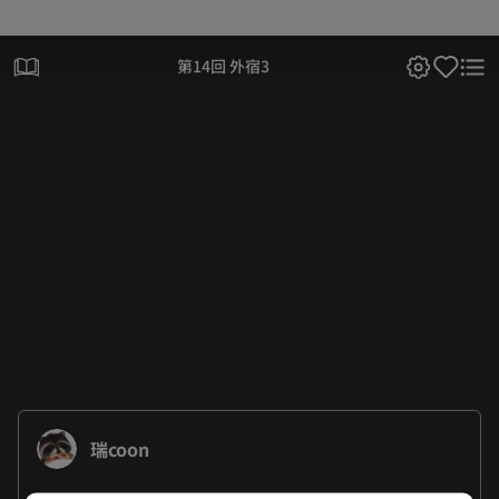
第14回 外宿3
瑞coon