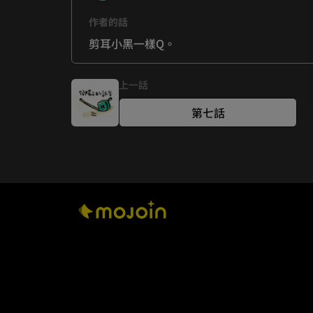
作者的話
剪耳小黑一樣Q。
上一話
第七話