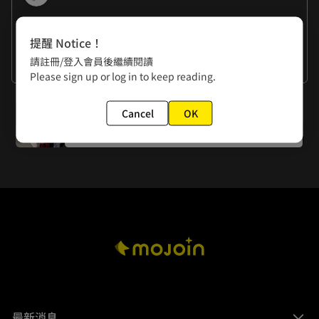
作者的話
提醒 Notice！
血管王：阿直充滿肌肉的腿如果穿長襪會循環不良，所以只能
請註冊/登入會員後繼續閱讀
裸腿了。
一隻熊：「小丸：『計畫通』」
看更多
Please sign up or log in to keep reading.
血管王IG-@isme_pupumi
下一話
一隻熊IG-@yan_xiong0722
Cancel
OK
Episode.5 女僕初體驗!
最新消息