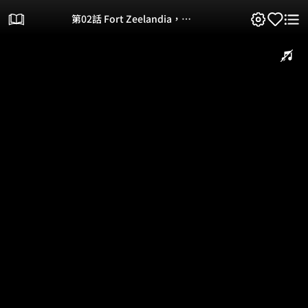
第02話 Fort Zeelandia，
1662-