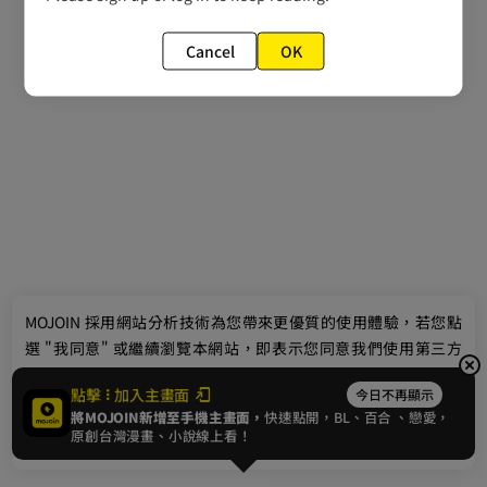
Cancel
OK
最新消息
相關條款
聯絡我們
© 2024 gamania Digital Entertainment Co., Ltd.
MOJOIN
採用網站分析技術為您帶來更優質的使用體驗，若您點
選 "我同意" 或繼續瀏覽本網站，即表示您同意我們使用第三方
Cookie，欲瞭解更多資訊請見
隱私權政策
。
點擊
加入主畫面
今日不再顯示
將MOJOIN新增至手機主畫面，
快速點開，BL、
百合
、戀愛，
我同意
原創台灣漫畫、小說線上看！