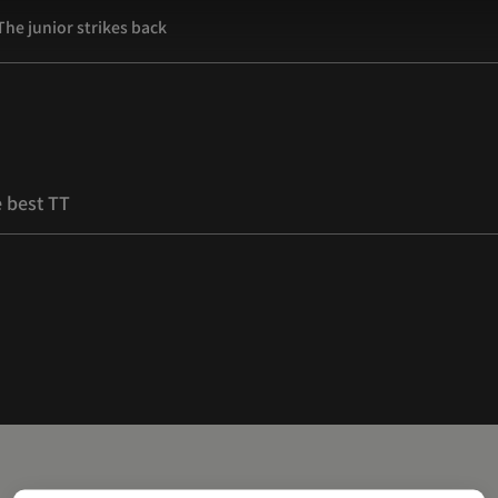
 The junior strikes back
e best TT