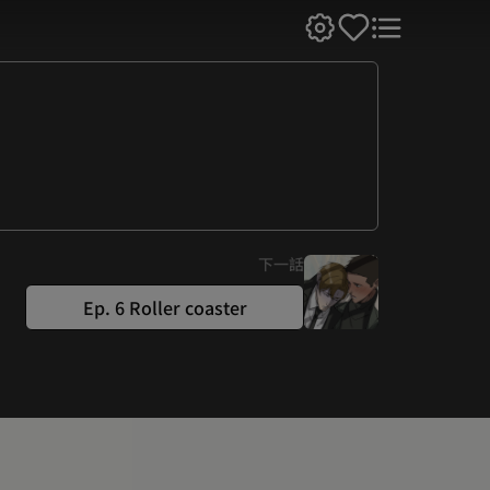
下一話
Ep. 6 Roller coaster