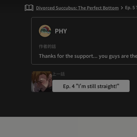
Ep. 5
Divorced Succubus: The Perfect Bottom
chevron_right
PHY
作者的話
Thanks for the support... you guys are th
上一話
Ep. 4 "I'm still straight!"