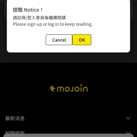
作者的話
提醒 Notice！
冬天不宜登陸，那麼就剩夏天了，除了颱風天以外。
請註冊/登入會員後繼續閱讀
Please sign up or log in to keep reading.
下一話
第42回 奧林帕斯作戰
Cancel
OK
最新消息
相關條款