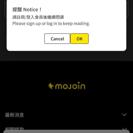
作者的話
提醒 Notice！
美國總統的工作，就是演好一名總統
請註冊/登入會員後繼續閱讀
Please sign up or log in to keep reading.
下一話
第9回 蝦咪碗糕
Cancel
OK
最新消息
相關條款